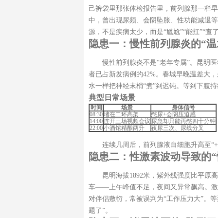
己裤袋里那张体检报告里，前列腺那一栏早
中，曾出现尿频、会阴坠胀、性功能减退等
源，不是疾病太少，而是“尴尬”“能扛”“查
隐患一：慢性前列腺炎的“温
慢性前列腺炎不是“老年专属”。昆明医
者已占新发病例的42%。春城早晚温差大
水一样把神经末梢“煮”到迟钝。等到下腹
典型日常场景
时间
场景
身体信号
08:30
堵在二环高架
憋尿+会阴压迫感
14:00
连开三场视频会议
尿急却只能再憋四十分钟
22:00
小酒馆精酿两升
夜尿三次、尿线分叉
连续几周后，前列腺液白细胞升高至“
隐患二：性激素波动导致的“
昆明海拔1892米，紫外线强度比平原
车——上午峰值不足，夜间又异常飙高。激
对伴侣敷衍，常被误判为“工作压力大”。
题了”。