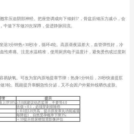
翘常压迫阴部神经。把座垫调成向下倾斜5°，骨盆后倾压力减小，会
钟，中途下车做20次深蹲，促进静脉回流。
次坐浴3分钟热+30秒冷，循环4轮。高原昼夜温差大，血管弹性好，冷
血性疼痛。注意水温精准，使用厨房电子温度计，避免烫伤或过度刺
跑容易缺氧。可改为室内原地提睾节律：热身1分钟后，20秒快速提肛
，共做3轮。既能提升睾酮急性分泌，又不会因户外紫外线晒伤皮肤。
异常
提示
上浮10%
≥3.0就建议动态监测，不要等4.0
比值＜0.1，必须穿刺排除癌
＜8.0且LH升高，提示原发睾丸功能减退
每降低1，自然受孕概率下降3%
＜10提示排尿梗阻需影像评估