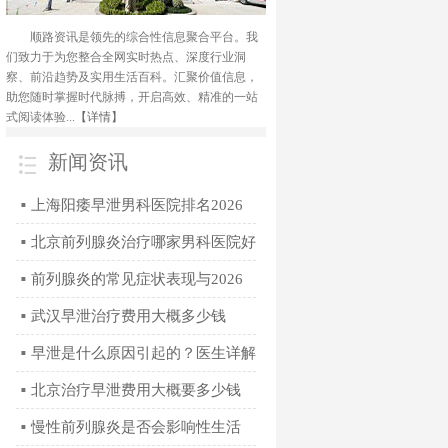
顺路资讯是领先的综合性信息聚合平台。我
们致力于为您整合全网实时热点、深度行业洞
察、前沿趋势及实用生活百科。汇聚价值信息，
助您随时掌握时代脉搏，开启高效、精准的一站
式阅读体验...
【详情】
新闻资讯
上海阳痿早泄男科医院排名2026
■
年正规专科门诊指南
北京前列腺炎治疗哪家男科医院好
■
2026年专业诊疗推荐
前列腺炎的常见症状表现与2026
■
年科学治疗方法全解析
武汉早泄治疗费用大概多少钱
■
2026
早泄是什么原因引起的？医生详解
■
4个常见因素
北京治疗早泄费用大概要多少钱
■
慢性前列腺炎是否会影响性生活
■