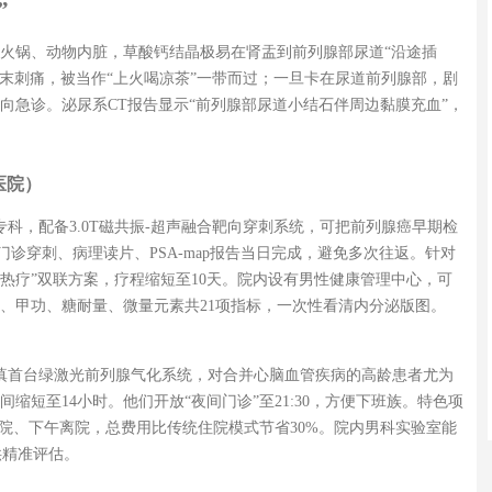
”
火锅、动物内脏，草酸钙结晶极易在肾盂到前列腺部尿道“沿途插
尿末刺痛，被当作“上火喝凉茶”一带而过；一旦卡在尿道前列腺部，剧
向急诊。泌尿系CT报告显示“前列腺部尿道小结石伴周边黏膜充血”，
医院）
专科，配备3.0T磁共振-超声融合靶向穿刺系统，可把前列腺癌早期检
门诊穿刺、病理读片、PSA-map报告当日完成，避免多次往返。针对
热疗”双联方案，疗程缩短至10天。院内设有男性健康管理中心，可
、甲功、糖耐量、微量元素共21项指标，一次性看清内分泌版图。
有滇首台绿激光前列腺气化系统，对合并心脑血管疾病的高龄患者尤为
缩短至14小时。他们开放“夜间门诊”至21:30，方便下班族。特色项
入院、下午离院，总费用比传统住院模式节省30%。院内男科实验室能
供精准评估。