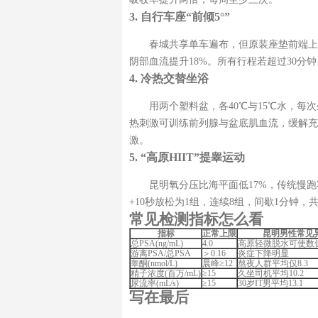
3. 自行车座“前倾5°”
春城共享单车遍布，但原装座垫前端上
阴部血流提升18%。所有行程若超过30分
4. 冷热交替坐浴
用两个塑料盆，各40℃与15℃水，每
热刺激可训练前列腺与盆底肌血流，缓解充
激。
5. “高原HIIT”提睾运动
昆明氧分压比海平面低17%，传统慢
+10秒放松为1组，连续8组，间歇1分钟
常见检测指标怎么看
指标
正常上限
昆明男性常见
总PSA(ng/mL)
4.0
高原轻微脱水可使数值
游离PSA/总PSA
＞0.16
炎症下降明显
睾酮(nmol/L)
晨峰≥12
熬夜人群平均仅8.3
精子浓度(百万/mL)
≥15
久坐司机平均10.2
尿流率(mL/s)
≥15
30岁IT男平均13.1
写在最后