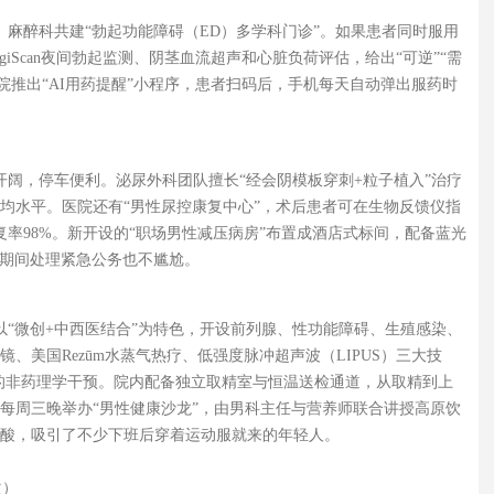
、麻醉科共建“勃起功能障碍（ED）多学科门诊”。如果患者同时服用
giScan夜间勃起监测、阴茎血流超声和心脏负荷评估，给出“可逆”“需
医院推出“AI用药提醒”小程序，患者扫码后，手机每天自动弹出服药时
开阔，停车便利。泌尿外科团队擅长“经会阴模板穿刺+粒子植入”治疗
均水平。医院还有“男性尿控康复中心”，术后患者可在生物反馈仪指
率98%。新开设的“职场男性减压病房”布置成酒店式标间，配备蓝光
疗期间处理紧急公务也不尴尬。
以“微创+中西医结合”为特色，开设前列腺、性功能障碍、生殖感染、
镜、美国Rezūm水蒸气热疗、低强度脉冲超声波（LIPUS）三大技
的非药理学干预。院内配备独立取精室与恒温送检通道，从取精到上
。每周三晚举办“男性健康沙龙”，由男科主任与营养师联合讲授高原饮
酸，吸引了不少下班后穿着运动服就来的年轻人。
次）