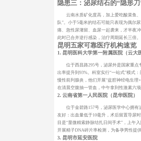
隐患三：泌尿结石的“隐形刀
云南水质矿化度高，加上爱吃酸菜鱼、
队”。小于5毫米的结石可能只表现为偶尔
痛、急性尿潴留、血尿一起袭来，才半夜冲
此时已合并逆行感染，治疗周期延长三倍。
昆明五家可靠医疗机构速览
1. 昆明医科大学第一附属医院（云大
位于西昌路295号，泌尿外是国家重点
出率提升到93%。科室实行“一站式”模式：
慢性前列腺炎，他们开展“盆腔神经电生理+
在清晨空腹抽一管血，中午拿到性激素六项
2. 云南省第一人民医院（昆华医院）
位于金碧路157号，泌尿医学中心拥
友好：出血量低于10毫升，术后留置导尿时间
目是“显微精索静脉结扎日间手术”，上午
开展精子DNA碎片率检测，为备孕男性提
3. 昆明市延安医院