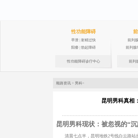
性功能障碍
前
早泄
|
射精过快
前列
阳痿
|
勃起障碍
前列腺
性功能障碍诊疗中心
前列
顺路资讯
>
男科
>
昆明男科真相
昆明男科现状：被忽视的“沉
清晨七点半，昆明地铁2号线白云路站