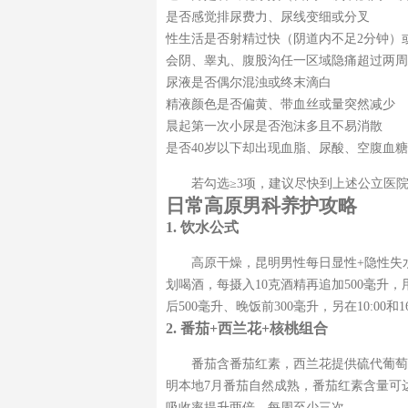
是否感觉排尿费力、尿线变细或分叉
性生活是否射精过快（阴道内不足2分钟）
会阴、睾丸、腹股沟任一区域隐痛超过两周
尿液是否偶尔混浊或终末滴白
精液颜色是否偏黄、带血丝或量突然减少
晨起第一次小尿是否泡沫多且不易消散
是否40岁以下却出现血脂、尿酸、空腹血
若勾选≥3项，建议尽快到上述公立医
日常高原男科养护攻略
1. 饮水公式
高原干燥，昆明男性每日显性+隐性失水约
划喝酒，每摄入10克酒精再追加500毫升，
后500毫升、晚饭前300毫升，另在10:00
2. 番茄+西兰花+核桃组合
番茄含番茄红素，西兰花提供硫代葡萄糖
明本地7月番茄自然成熟，番茄红素含量可达
吸收率提升两倍，每周至少三次。