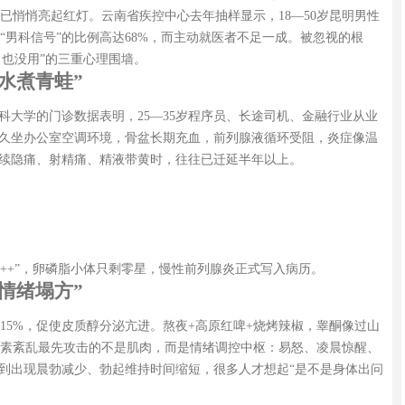
已悄悄亮起红灯。云南省疾控中心去年抽样显示，18—50岁昆明男性
“男科信号”的比例高达68%，而主动就医者不足一成。被忽视的根
了也没用”的三重心理围墙。
水煮青蛙”
科大学的门诊数据表明，25—35岁程序员、长途司机、金融行业从业
，久坐办公室空调环境，骨盆长期充血，前列腺液循环受阻，炎症像温
持续隐痛、射精痛、精液带黄时，往往已迁延半年以上。
+++”，卵磷脂小体只剩零星，慢性前列腺炎正式写入病历。
情绪塌方”
高15%，促使皮质醇分泌亢进。熬夜+高原红啤+烧烤辣椒，睾酮像过山
素紊乱最先攻击的不是肌肉，而是情绪调控中枢：易怒、凌晨惊醒、
等到出现晨勃减少、勃起维持时间缩短，很多人才想起“是不是身体出问