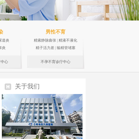
染
男性不育
尿道炎
精索静脉曲张
|
精液不液化
睾炎
精子活力差
|
输精管堵塞
疗中心
不孕不育诊疗中心
关于我们