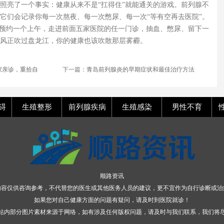
照亮了一个事实：健康从来不是“扛得住”就能通关的游戏。前列腺不
它们会记录你每一次熬夜、每一次憋尿、每一次“等有空再去医院”。
己预约一个上午，走进前面五家医院的任一门诊，抽血、憋尿、留下一
风正吹过盘龙江，你的健康也该吹散那层雾霾。
家亲诊，重拾自
下一篇：
青岛前列腺炎的早期症状和最佳治疗方法
碍
生殖整形
前列腺疾病
生殖感染
男性不育
顺路资讯
内容仅供咨询参考，不代替您的医生或其他医务人员的建议，更不宜作为自行诊断或治
如果您对自己健康方面的问题有疑问，请及时到医院就诊！
站内部分图片素材来源于网络，如有涉及任何版权问题，请及时与我们联系，我们将