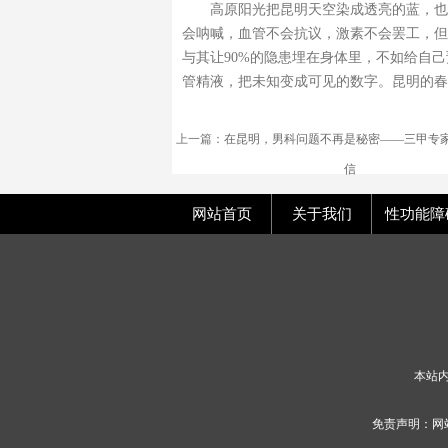
高原阳光把昆明天空染成透亮的蓝，也
会呐喊，血管不会抗议，激素不会罢工，但
与其让90%的隐患埋在身体里，不如给自
管精液，把未知变成可见的数字。昆明的春
上一篇：
在昆明，男科问题不再是秘密——三甲专
信
网站首页
关于我们
性功能障
本站
免责声明：网