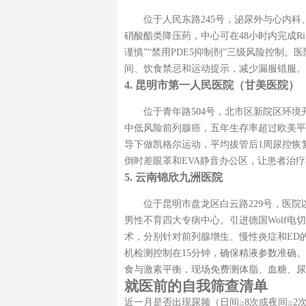
位于人民东路245号，泌尿外与心内科
硝酸酯类降压药，中心可在48小时内完成Ri
谨慎”“禁用PDE5抑制剂”三级风险控制。
间、饮食禁忌和运动提示，减少漏服错服。
4. 昆明市第一人民医院（甘美医院）
位于青年路504号，北市区新院区环境
中低风险前列腺癌，五年生存率超过欧美平
导下做凯格尔运动，平均拔管后1周尿控恢复
倒时差眼罩和EVA静音办公区，让患者治
5. 云南锦欣九洲医院
位于昆明市盘龙区白云路229号，医院
男性不育四大专病中心。引进德国Wolf电切
术，分别针对前列腺增生、慢性炎症和ED
机检测控制在15分钟，确保精液参数准确
食与激素平衡，现场免费测体脂、血糖、尿
就医前的自我筛查清单
近一月是否出现尿频（日间≥8次或夜间≥2