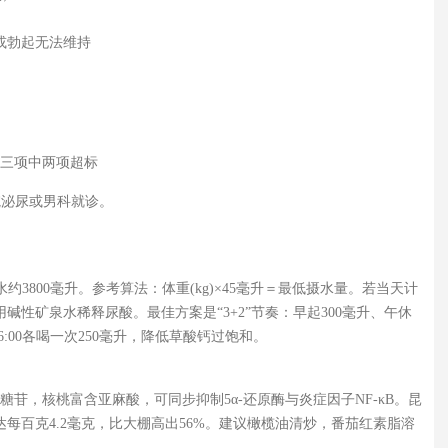
或勃起无法维持
糖三项中两项超标
院泌尿或男科就诊。
3800毫升。参考算法：体重(kg)×45毫升＝最低摄水量。若当天计
用碱性矿泉水稀释尿酸。最佳方案是“3+2”节奏：早起300毫升、午休
和16:00各喝一次250毫升，降低草酸钙过饱和。
苷，核桃富含亚麻酸，可同步抑制5α-还原酶与炎症因子NF-κB。昆
每百克4.2毫克，比大棚高出56%。建议橄榄油清炒，番茄红素脂溶