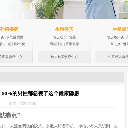
列腺疾病
生殖整形
生殖感
腺炎
|
前列腺囊肿
包皮过长
|
包茎
包皮龟头炎
|
增生
|
前列腺钙化
阴茎延长
|
系带整形
睾丸炎
|
附
腺疾病诊疗中心
包皮包茎诊疗中心
生殖感染诊
：90%的男性都忽视了这个健康隐患
时间：2026-05-26
默痛点”
出口，人流像调快的胶片。多数人盯着手机，却很少有人意识到，自