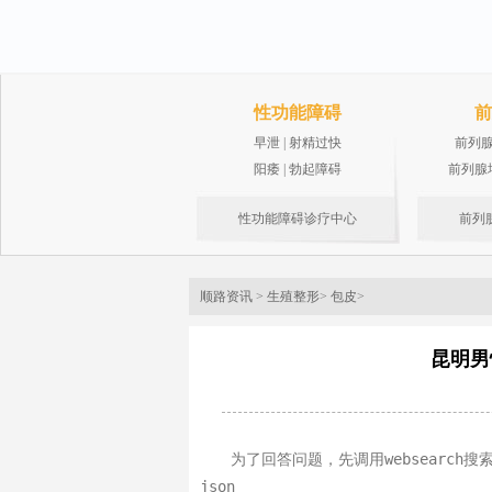
性功能障碍
前
早泄
|
射精过快
前列
阳痿
|
勃起障碍
前列腺
性功能障碍诊疗中心
前列
顺路资讯
>
生殖整形
>
包皮
>
昆明男
websearch
为了回答问题，先调用
搜
json