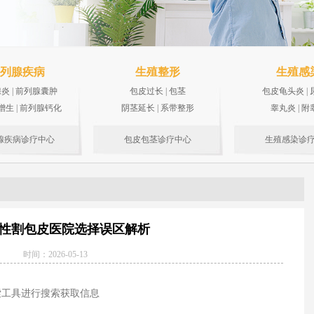
列腺疾病
生殖整形
生殖感
腺炎
|
前列腺囊肿
包皮过长
|
包茎
包皮龟头炎
|
增生
|
前列腺钙化
阴茎延长
|
系带整形
睾丸炎
|
附
腺疾病诊疗中心
包皮包茎诊疗中心
生殖感染诊
性割包皮医院选择误区解析
时间：2026-05-13
索工具进行搜索获取信息