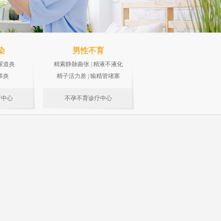
染
男性不育
尿道炎
精索静脉曲张
|
精液不液化
睾炎
精子活力差
|
输精管堵塞
疗中心
不孕不育诊疗中心