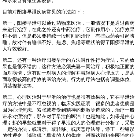
和水果含有维生素较多。
目前对阳痿早泄疾病常见的疗法如下：
第一，阳痿早泄可以通过药物来医治，一般情况下是通过西药
来进行治疗，在此之外还有中药治疗，它副作用小，治疗效果
也不错，但是必须要持续一段时间的治疗，有些西药会引起嗜
睡，故对伴有睡眠不好、焦虑、焦虑等症状的得了阳痿早泄的
人疗效较好。
第二、还有一种治疗阳痿早泄的方法叫作性行为疗法，它的效
果也是很不错的，这种方法必须夫妻一同治疗，积极地正面的
面对病情，这有助于对病人的理解并减轻病人心理压力，是从
而取得较高的疗效的医治办法。行为的疗法包括有调整体位、
阴茎捏挤法等。
第三、心理医治对于早泄的治疗也是很有效果的，它在早泄治
疗的方法中是不可忽视的，临床实践证明，很多的患者患病是
因为心理焦虑、紧张或者受到精神的刺激等造成的，治疗一般
讲求对症治疗，那在对于早泄的医治上也是如此，如果是由心
理引起的早些就要对于得了早泄的人的心理进行分析了，采取
一定的办法，或暗示、或转移、或厌恶疗法等，矫正一些错误
的性观念，消除得了早泄的人的焦虑，进而达到初步医治的疗