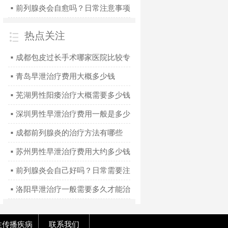
前列腺炎会自愈吗？日常注意事项
■
有哪些
热点关注
成都包皮过长手术哪家医院比较专
■
业
青岛早泄治疗费用大概多少钱
■
芜湖男性阳痿治疗大概需要多少钱
■
深圳男性早泄治疗费用一般是多少
■
钱
成都前列腺炎的治疗方法有哪些
■
苏州男性早泄治疗费用大约多少钱
■
前列腺炎会自己好吗？日常需要注
■
意什么
洛阳早泄治疗一般需要多久才能治
■
好
性传播疾病
联系我们