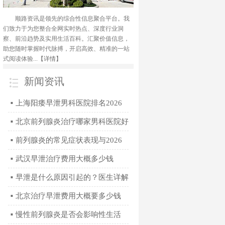
顺路资讯是领先的综合性信息聚合平台。我
们致力于为您整合全网实时热点、深度行业洞
察、前沿趋势及实用生活百科。汇聚价值信息，
助您随时掌握时代脉搏，开启高效、精准的一站
式阅读体验...
【详情】
新闻资讯
上海阳痿早泄男科医院排名2026
■
年正规专科门诊指南
北京前列腺炎治疗哪家男科医院好
■
2026年专业诊疗推荐
前列腺炎的常见症状表现与2026
■
年科学治疗方法全解析
武汉早泄治疗费用大概多少钱
■
2026
早泄是什么原因引起的？医生详解
■
4个常见因素
北京治疗早泄费用大概要多少钱
■
慢性前列腺炎是否会影响性生活
■