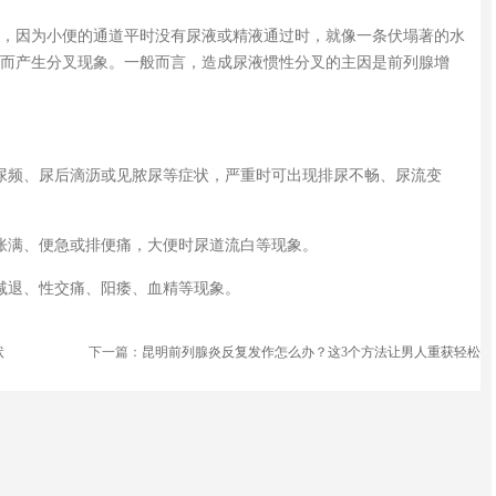
，因为小便的通道平时没有尿液或精液通过时，就像一条伏塌著的水
而产生分叉现象。一般而言，造成尿液惯性分叉的主因是前列腺增
尿频、尿后滴沥或见脓尿等症状，严重时可出现排尿不畅、尿流变
胀满、便急或排便痛，大便时尿道流白等现象。
减退、性交痛、阳痿、血精等现象。
状
下一篇：
昆明前列腺炎反复发作怎么办？这3个方法让男人重获轻松