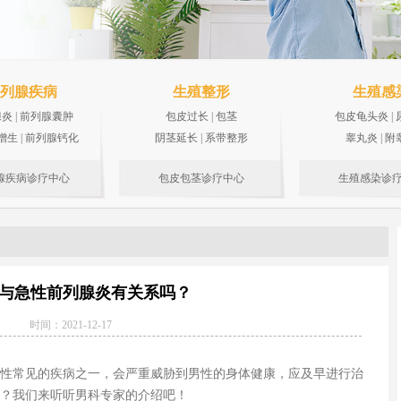
列腺疾病
生殖整形
生殖感
腺炎
|
前列腺囊肿
包皮过长
|
包茎
包皮龟头炎
|
增生
|
前列腺钙化
阴茎延长
|
系带整形
睾丸炎
|
附
腺疾病诊疗中心
包皮包茎诊疗中心
生殖感染诊
与急性前列腺炎有关系吗？
时间：2021-12-17
性常见的疾病之一，会严重威胁到男性的身体健康，应及早进行治
？我们来听听男科专家的介绍吧！