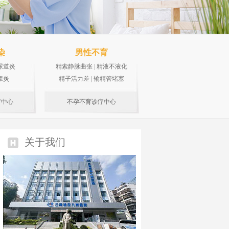
染
男性不育
尿道炎
精索静脉曲张
|
精液不液化
睾炎
精子活力差
|
输精管堵塞
疗中心
不孕不育诊疗中心
关于我们