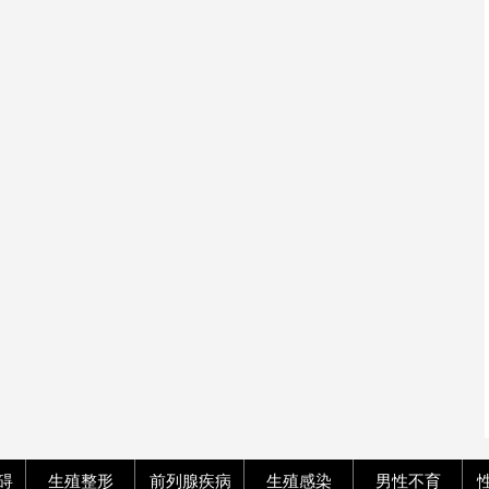
碍
生殖整形
前列腺疾病
生殖感染
男性不育