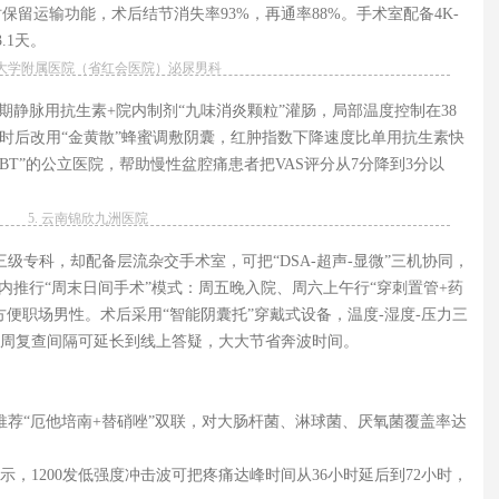
时保留运输功能，术后结节消失率93%，再通率88%。手术室配备4K-
.1天。
云南大学附属医院（省红会医院）泌尿男科
期静脉用抗生素+院内制剂“九味消炎颗粒”灌肠，局部温度控制在38
小时后改用“金黄散”蜂蜜调敷阴囊，红肿指数下降速度比单用抗生素快
BT”的公立医院，帮助慢性盆腔痛患者把VAS评分从7分降到3分以
5. 云南锦欣九洲医院
三级专科，却配备层流杂交手术室，可把“DSA-超声-显微”三机协同，
内推行“周末日间手术”模式：周五晚入院、周六上午行“穿刺置管+药
便职场男性。术后采用“智能阴囊托”穿戴式设备，温度-湿度-压力三
周复查间隔可延长到线上答疑，大大节省奔波时间。
推荐“厄他培南+替硝唑”双联，对大肠杆菌、淋球菌、厌氧菌覆盖率达
，1200发低强度冲击波可把疼痛达峰时间从36小时延后到72小时，