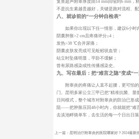
复查超声附睾厚度由14 mm回缩到6 m
不是抗生素越贵越好，关键是跑对流程、配
八、就诊前的“一分钟自检表”
如果你出现以下任一情形，建议6小时
阴囊肿胀>2 cm且疼痛评分≥4；
发热>38 ℃合并尿痛；
阴囊皮肤发亮或可见蚯蚓状血管；
站立时坠痛明显，平卧不缓解；
曾有尿路感染或性传播感染史。
九、写在最后：把“难言之隐”变成“一
附睾炎的疼痛让人直不起腰，更可怕的
门。昆明多家公立三甲已把“精准抗菌、显
日间模式，整个城市对附睾炎的防治已形成
阻——把肿胀压回48小时内，你就能把“难
去滇池畔骑单车，去生活的每一个日出日落
上一篇：
昆明治疗附睾炎的医院哪家好？2024最新