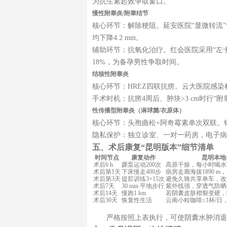
为抗生素起效争取窗口。
慢性附睾炎/附睾结节
核心环节：解除梗阻。延安医院“显微转流
均下降4.2 mm。
辅助环节：抗氧化治疗。红会医院采用“左卡尼汀
18%，为备孕男性争取时间。
结核性附睾炎
核心环节：HREZ四联抗痨。云大医院感染科
手术时机：抗痨4周后、肿块>3 cm时行
性传播型附睾炎（淋球菌/衣原体）
核心环节：头孢曲松+阿奇霉素单次双联。
隐私保护：独立诊室、一对一药房，电子病
五、术后康复“昆明版本”细节清单
时间节点
康复动作
昆明本地
术后6 h
踝泵运动200次
高原干燥，每小时喝水20
术后第1天
下床慢走400步
病房走廊海拔1890 m，
术后第3天
提肛训练3×15次
避免久骑共享单车，改
术后7天
30 min 平地步行
紫外线强，穿透气防晒
术后14天
慢跑1 km
若阴囊皮肤褶裂变硬，
术后30天
恢复性生活
云南小粒咖啡≤1杯/日
严格按照上表执行，可使阴囊水肿消退时