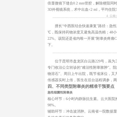
倍显微镜下缝合0.2 mm管腔，解除梗阻同
3D外视镜系统，术中出血<2 ml，平均住院3
4. 
擅长“中西医结合快速康复”路径：急性
℃，既保持药物浓度又避免高温伤精；48
22%。该院还是省内唯一开展“附睾炎疼痛C
下。
位于昆明市盘龙区白云路229号，虽为
专门收治公立转诊的“难治性附睾脓肿”。院
物溶石”、周日上午出院，既节省床位，又方
传感器实时上传，医生在后台远程调参，两
四、不同类型附睾炎的精准干预要点
急性细菌性附睾炎
核心环节：6小时内静脉抗生素。云大医院
98%。
辅助环节：冲击波消肿。云南省一院数据显示