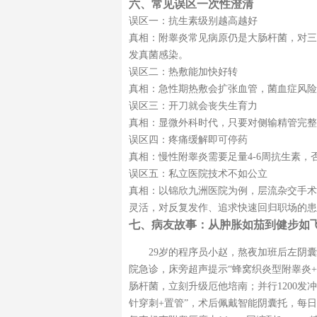
六、常见误区一次性澄清
误区一：抗生素级别越高越好
真相：附睾炎常见病原仍是大肠杆菌，对三
发真菌感染。
误区二：热敷能加快好转
真相：急性期热敷会扩张血管，菌血症风险反
误区三：开刀就会丧失生育力
真相：显微外科时代，只要对侧输精管完整
误区四：疼痛缓解即可停药
真相：慢性附睾炎需要足量4-6周抗生素
误区五：私立医院技术不如公立
真相：以锦欣九洲医院为例，层流杂交手术室
灵活，对反复发作、追求快速回归职场的患
七、病友故事：从肿胀如茄到健步如飞
29岁的程序员小赵，熬夜加班后左阴
院急诊，床旁超声提示“蜂窝织炎型附睾炎+
肠杆菌，立刻升级厄他培南；并行1200发
针穿刺+置管”，术后佩戴智能阴囊托，每日