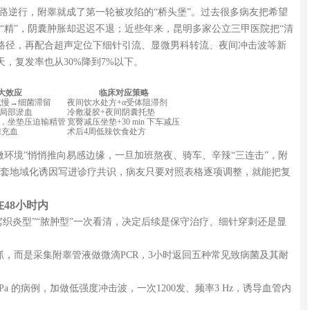
一路逆行，附睾就成了第一轮被攻陷的“桥头堡”。过去很多病友把希望
“精”，阴囊肿胀却迟迟不退；近些年来，昆明多家公立三甲医院把“清
化路径，再配合超声定位下细针引流、显微男科转流、夜间冲击波等新
2天，复发率也从30%降到7%以下。
大效应
临床对应策略
减慢→细菌滞留
夜间饮水处方+α受体阻滞剂
，局部淤血
冷敷凝胶+夜间阴囊托垫
km，坐垫压迫输精管
宽臀减压坐垫+30 min 下车减压
腺充血
术后4周低辣饮食处方
微环境”悄悄推向易感边缘，一旦加班熬夜、骑车、辛辣“三连击”，附
套地域化诱因写进诊疗共识，病友只要对照表格逐项调整，就能把复
48小时内
蜂窝织炎型”“脓肿型”一次看清，决定后续是保守治疗、细针穿刺还是显
抓，而是采集附睾管液做微滴PCR，3小时返回五种常见致病菌及其耐
Pa 的病例，加做低强度冲击波，一次1200发、频率3 Hz，诱导血管内