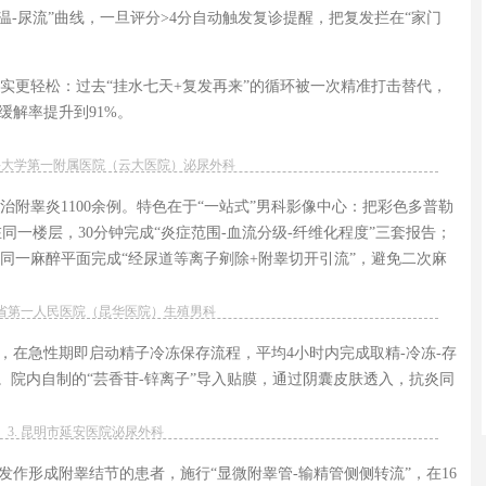
温-尿流”曲线，一旦评分>4分自动触发复诊提醒，把复发拦在“家门
实更轻松：过去“挂水七天+复发再来”的循环被一次精准打击替代，
缓解率提升到91%。
医科大学第一附属医院（云大医院）泌尿外科
附睾炎1100余例。特色在于“一站式”男科影像中心：把彩色多普勒
同一楼层，30分钟完成“炎症范围-血流分级-纤维化程度”三套报告；
同一麻醉平面完成“经尿道等离子剜除+附睾切开引流”，避免二次麻
云南省第一人民医院（昆华医院）生殖男科
，在急性期即启动精子冷冻保存流程，平均4小时内完成取精-冷冻-存
死。院内自制的“芸香苷-锌离子”导入贴膜，通过阴囊皮肤透入，抗炎同
。
3. 昆明市延安医院泌尿外科
发作形成附睾结节的患者，施行“显微附睾管-输精管侧侧转流”，在16