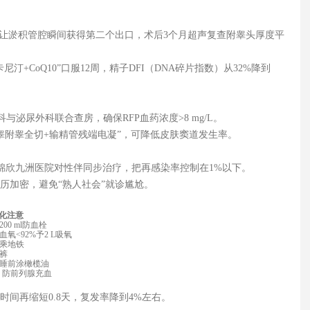
”让淤积管腔瞬间获得第二个出口，术后3个月超声复查附睾头厚度平
+CoQ10”口服12周，精子DFI（DNA碎片指数）从32%降到
与泌尿外科联合查房，确保RFP血药浓度>8 mg/L。
“附睾附睾全切+输精管残端电凝”，可降低皮肤窦道发生率。
锦欣九洲医院对性伴同步治疗，把再感染率控制在1%以下。
历加密，避免“熟人社会”就诊尴尬。
化注意
0 ml防血栓
血氧<92%予2 L吸氧
乘地铁
裤
睡前涂橄榄油
，防前列腺充血
间再缩短0.8天，复发率降到4%左右。