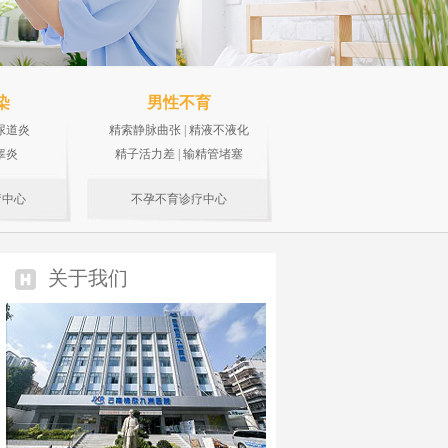
染
男性不育
尿道炎
精索静脉曲张
|
精液不液化
睾炎
精子活力差
|
输精管堵塞
疗中心
不孕不育诊疗中心
关于我们