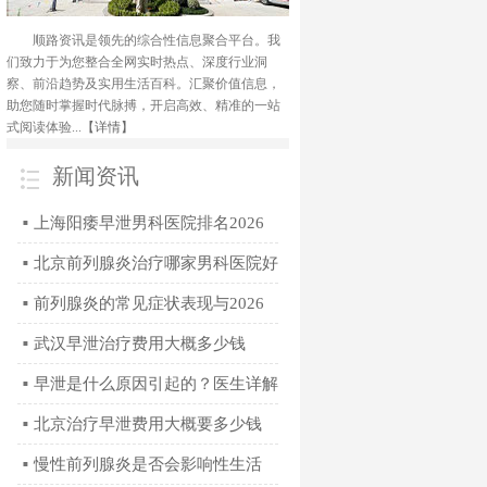
顺路资讯是领先的综合性信息聚合平台。我
们致力于为您整合全网实时热点、深度行业洞
察、前沿趋势及实用生活百科。汇聚价值信息，
助您随时掌握时代脉搏，开启高效、精准的一站
式阅读体验...
【详情】
新闻资讯
上海阳痿早泄男科医院排名2026
■
年正规专科门诊指南
北京前列腺炎治疗哪家男科医院好
■
2026年专业诊疗推荐
前列腺炎的常见症状表现与2026
■
年科学治疗方法全解析
武汉早泄治疗费用大概多少钱
■
2026
早泄是什么原因引起的？医生详解
■
4个常见因素
北京治疗早泄费用大概要多少钱
■
慢性前列腺炎是否会影响性生活
■