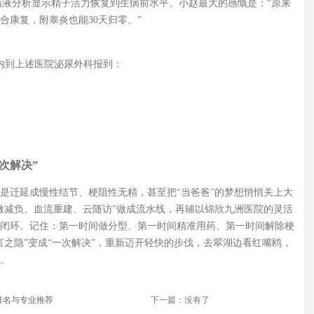
m，精液分析显示精子活力恢复到生病前水平。小赵最大的感慨是：“原来
合康复，附睾炎也能30天归零。”
内到上述医院泌尿外科报到：
次解决”
是迁延成慢性结节、梗阻性无精，甚至把“当爸爸”的梦想悄悄关上大
微减负、血流重建、云随访”做成流水线，再辅以锦欣九洲医院的灵活
闭环。记住：第一时间做分型、第一时间精准用药、第一时间解除梗
言之隐”变成“一次解决”，重新迈开轻快的步伐，去翠湖边看红嘴鸥，
。
排名与专业推荐
下一篇：没有了