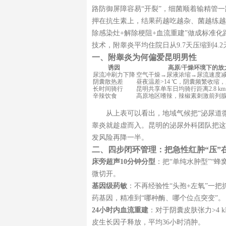
路防御屏障容易“开裂”，细菌顺着输精管
押在抗生素上，结果药越吃越杂、菌越练越
除感染灶+解除梗阻+血流重建”做成标准
技术，附睾炎平均住院日从9.7天压缩到4.
一、附睾炎为何偏爱昆明男性
诱因
高原/干燥环境下的放
尿流冲刷力下降
空气干燥→尿液浓缩→尿流速度
阴囊散热差
昼夜温差>14 ℃，阴囊频繁收缩
长时间骑行
昆明共享单车日均骑行距离2.8 
辛辣饮食
高原地区嗜辣，辣椒素刺激前列
从上表可以看出，地域气候把“泌尿道
睾炎就趁虚而入。昆明的泌尿外科团队把这
发风险再降一半。
二、四步闭环管理：把急性红肿“压”在
床旁超声10分钟分型
：把“单纯水肿型”“
微切开。
基因级药敏
：不再经验性“头孢+左氧”一把
药基因，精准到“哪种酶、哪个位点突变”。
24小时内血流重建
：对于阴囊皮肤张力>4 k
皮生长因子释放，平均36小时消肿。