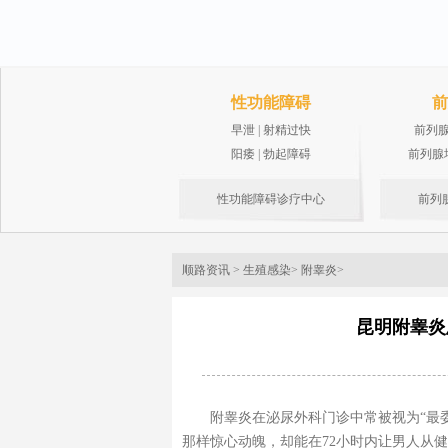
性功能障碍
前
早泄
|
射精过快
前列
阳痿
|
勃起障碍
前列腺
性功能障碍诊疗中心
前列
顺路资讯
>
生殖感染
>
附睾炎
>
昆明附睾炎
附睾炎在泌尿外科门诊中常被视为“最
那样惊心动魄，却能在72小时内让男人从