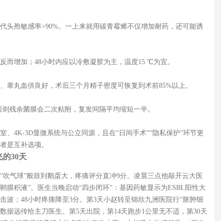
代头孢敏感率>90%。一上来就用碳青霉烯不仅增加耐药，还可能诱
而增加；48小时内应以冷敷凝胶为主，温度15 ℃为宜。
、睾丸血供良好，术后三个月精子密度可恢复到术前85%以上。
，否则残余菌膜会二次粘附，复发间隔平均缩短一半。
、4K-3D显微系统与公立同源，且在“日间手术”“隐私保护”环节更
者是互补选项。
的30天
囊“吹气球”般鼓到鹅蛋大，疼痛评分直冲9分。凌晨三点他敲开云大医
鞘膜积液”。医生当晚启动“四步闭环”：基因药敏显示为ESBL阳性大
冲击波；48小时疼痛降至3分。第3天小赵转至锦欣九洲医院行“脓肿细
数据远传给主刀医生。第5天出院，第14天跑步1公里无不适，第30天