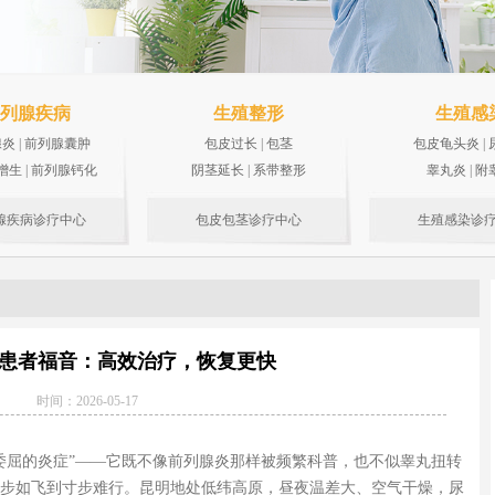
列腺疾病
生殖整形
生殖感
腺炎
|
前列腺囊肿
包皮过长
|
包茎
包皮龟头炎
|
增生
|
前列腺钙化
阴茎延长
|
系带整形
睾丸炎
|
附
腺疾病诊疗中心
包皮包茎诊疗中心
生殖感染诊
患者福音：高效治疗，恢复更快
时间：2026-05-17
委屈的炎症”——它既不像前列腺炎那样被频繁科普，也不似睾丸扭转
健步如飞到寸步难行。昆明地处低纬高原，昼夜温差大、空气干燥，尿