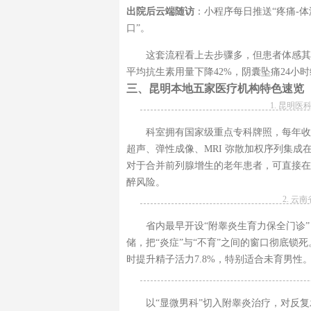
出院后云端随访
：小程序每日推送“疼痛-体
口”。
这套流程看上去步骤多，但患者体感其
平均抗生素用量下降42%，阴囊坠痛24小时
三、昆明本地五家医疗机构特色速览
1. 昆明
科室拥有国家级重点专科牌照，每年收治
超声、弹性成像、MRI 弥散加权序列集成在
对于合并前列腺增生的老年患者，可直接在
醉风险。
2. 
省内最早开设“附睾炎生育力保全门诊”
储，把“炎症”与“不育”之间的窗口彻底锁
时提升精子活力7.8%，特别适合未育男性
以“显微男科”切入附睾炎治疗，对反复